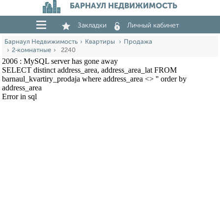
БАРНАУЛ НЕДВИЖИМОСТЬ
Закладки
Личный кабинет
Барнаул Недвижимость
Квартиры
Продажа
2‑комнатные
2240
2006 : MySQL server has gone away
SELECT distinct address_area, address_area_lat FROM
barnaul_kvartiry_prodaja where address_area <> '' order by
address_area
Error in sql