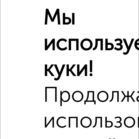
₽
6 070 000
Мы
₽
4 500 000
использу
₽
6 750 000
Средняя цена район
куки!
Это предложение
Средняя цена по городу
Продолж
Похожие предложения рядом
2‑комнатные квартиры недалеко от Георгия Исакова 147
использо