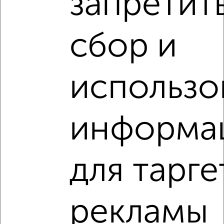
запретит
‹
›
сбор и
2
/2
2-к квартира, вторичка, 43м², 6/9 этаж
использо
₽
₽
4 450 000
103 300
за м²
Агентство, 07.08.2026
информа
VRPazl — конструктор виртуальных туров
для тарге
‹
›
рекламы