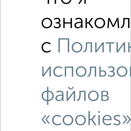
‹
›
ознакомл
2
/2
2-к квартира, вторичка, 46м², 5/5 этаж
₽
₽
4 280 000
93 700
за м²
с
Полити
Железнодорожный район, Антона Петрова 146
Агентство, 09.08.2026
использо
файлов
‹
›
2
/2
«cookies
2-к квартира, вторичка, 44м², 5/5 этаж
₽
₽
3 799 999
86 400
за м²