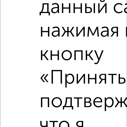
данный с
нажимая 
кнопку
«Принять»
Рядом, с меньшей ценой
Недалеко от Георгия Исакова 147 с ценой ниже
подтверж
что я