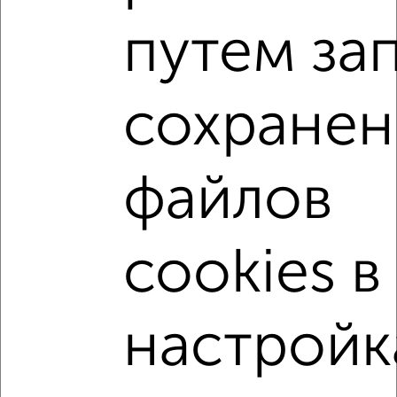
2
/2
путем за
2-к квартира, вторичка, 47м², 4/5 этаж
₽
₽
4 300 000
91 700
за м²
Ленинский район, ЖК Дальние Черёмушки, Антона Петрова
204
сохранен
Агентство, 06.08.2026
2-к квартиры
файлов
Поиск по схожим параметрам:
Железнодорожный район
на улице Георгия Исакова
cookies в
на первом этаже
не последний этаж
в малоэтажном доме
с балконом
настройк
с центральным отоплением
Вторичное жилье
в кирпичном доме
с совмещенным санузлом
Цена до 4 500 000 руб.
площадью до 50 м²