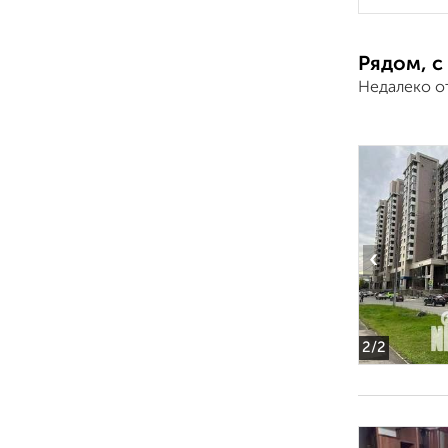
Рядом, с
Недалеко о
‹
2
/2