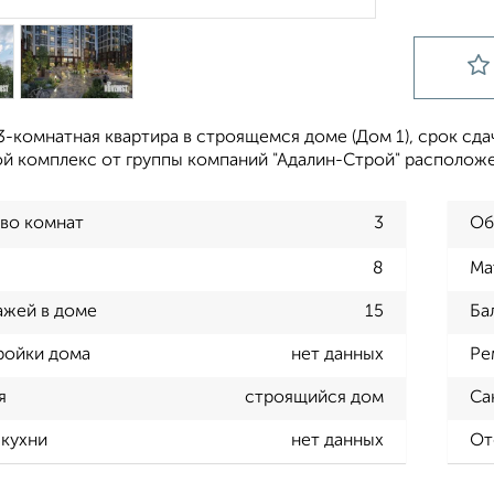
-комнатная квартира в строящемся доме (Дом 1), срок сдачи:
 комплекс от группы компаний "Адалин-Строй" расположен 
во комнат
3
Об
8
Ма
ажей в доме
15
Ба
ройки дома
нет данных
Ре
я
строящийся дом
Са
кухни
нет данных
От