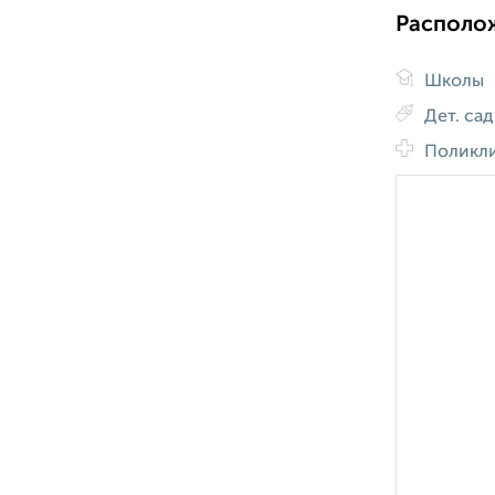
Располо
Школы
Дет. са
Поликл