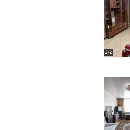
‹
2
/2
‹