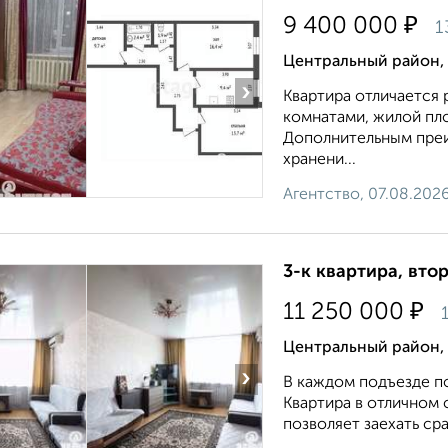
₽
9 400 000
1
Центральный район, 
›
Квартира отличается
комнатами, жилой пло
Дополнительным преи
хранени...
Агентство, 07.08.202
3-к квартира, втор
₽
11 250 000
1
Центральный район,
›
В каждом подъезде п
Квартира в отличном
позволяет заехать сра