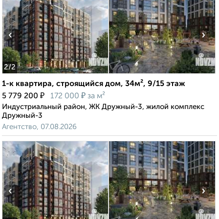
‹
›
2
/2
1-к квартира, строящийся дом, 34м², 9/15 этаж
₽
₽
5 779 200
172 000
за м²
Индустриальный район, ЖК Дружный-3, жилой комплекс
Дружный-3
Агентство, 07.08.2026
‹
›