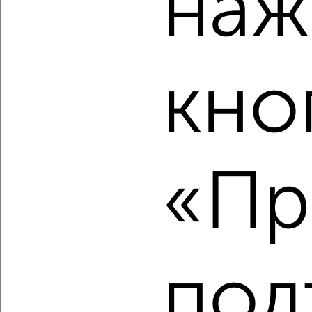
наж
2
/2
1-к квартира, строящийся дом, 36м², 10/16 этаж
₽
₽
7 390 000
207 100
за м²
кно
Индустриальный район, ЖК Дружный-3, жилой комплекс
Дружный-3
Агентство, 07.08.2026
«Пр
‹
›
2
/2
1-к квартира, строящийся дом, 35м², 7/23 этаж
под
₽
₽
6 524 900
186 500
за м²
Агентство, 07.08.2026