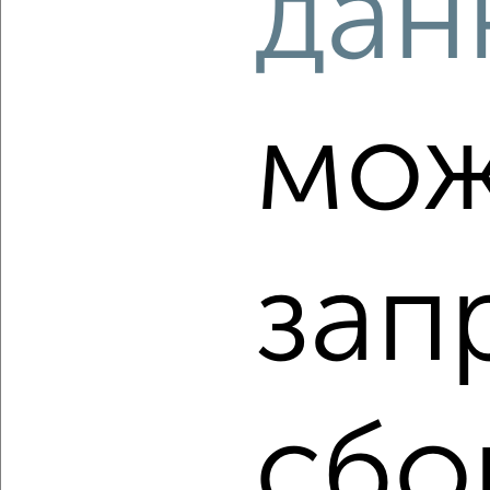
дан
₽
₽
5 058 500
151 000
за м²
Агентство, 07.08.2026
мож
‹
›
2
/2
зап
1-к квартира, строящийся дом, 44м², 2/23 этаж
₽
₽
7 467 100
169 800
за м²
Агентство, 07.08.2026
сбо