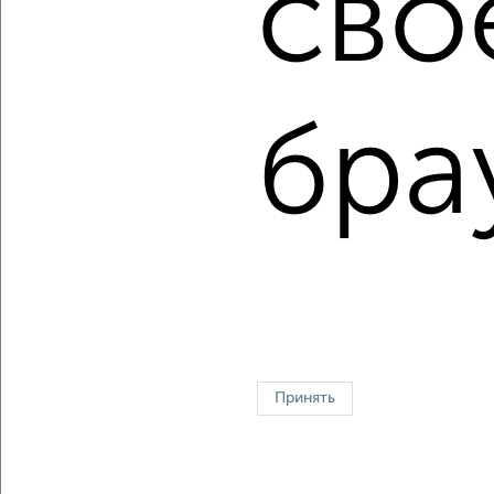
сво
Сколько стоит купить однокомнатную квартиру в
Барнауле?
Цена недвижимости: мин. от
4847100
руб. до макс.
20421720
руб.
бра
Средняя цена:
7854103
руб.
Цена за м2: от
156358
руб. до
179137
руб.
Средняя цена за м2:
196352
руб.
Площадь: от
31
м2 до
114
м2
Средняя площадь:
40
м2
Однокомнатные
Двухкомнатные
Трехкомнатные
4‑комнатные
Квартиры студии
От застройщика
Без посредников
Вторичное жилье
Принять
В новостройке
В строящемся доме
В новом доме
Контакты
Политика конфиденциальности