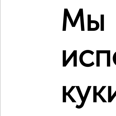
‹
›
Мы
2
/6
1-к квартира, строящийся дом, 62м², 10/10 этаж
₽
₽
12 365 320
199 500
за м²
Агентство, 07.08.2026
исп
‹
›
кук
2
/10
1-к квартира, строящийся дом, 31м², 19/21 этаж
₽
₽
6 552 579
212 800
за м²