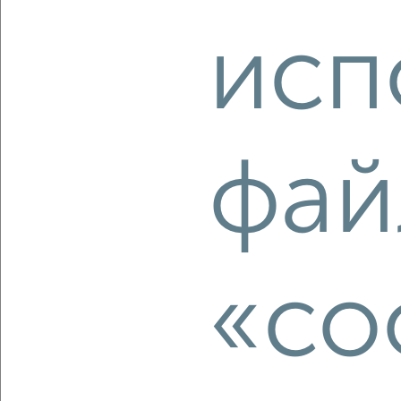
2
/2
исп
1-к квартира, строящийся дом, 36м², 25/27 этаж
₽
₽
12 163 200
336 000
за м²
Агентство, 07.08.2026
фай
‹
›
2
/2
«co
1-к квартира, строящийся дом, 33м², 7/23 этаж
₽
₽
6 706 400
202 000
за м²
Агентство, 07.08.2026