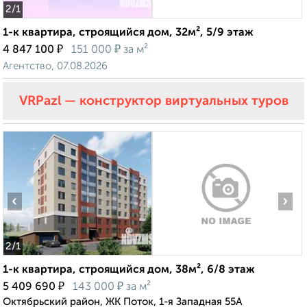
2
/1
1-к квартира, строящийся дом, 32м², 5/9 этаж
₽
₽
4 847 100
151 000
за м²
Агентство, 07.08.2026
VRPazl — конструктор виртуальных туров
‹
›
2
/1
1-к квартира, строящийся дом, 38м², 6/8 этаж
₽
₽
5 409 690
143 000
за м²
Октябрьский район, ЖК Поток, 1-я Западная 55А