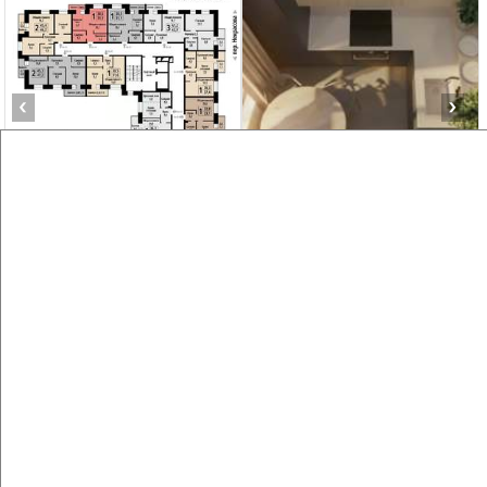
‹
›
2
/7
1-к квартира, строящийся дом, 31м², 5/10 этаж
₽
₽
6 720 710
216 800
за м²
Агентство, 07.08.2026
Создайте виртуальный тур по вашему
пространству с VRPazl