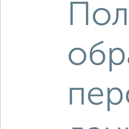
Пол
‹
›
2
/2
обр
1-к квартира, строящийся дом, 41м², 24/27 этаж
₽
₽
13 108 068
316 700
за м²
Агентство, 07.08.2026
пер
‹
›
2
/1
1-к квартира, строящийся дом, 34м², 2/9 этаж