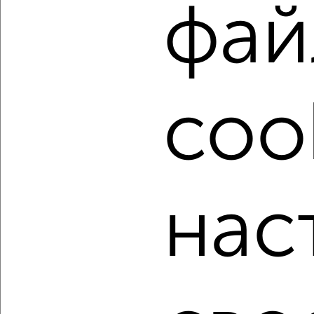
фай
фильтров и сортировкой по параметрам, вы можете
подобрать для покупки однокомнатную квартиру, в
строящемся доме в Барнауле.
Найденные предложения: 1292 объявлений, можно
посмотреть в виде списка или на карте, с описанием,
расположением, ценой и другими подробностями.
coo
Подберите подходящую недвижимость из предложений
от собственников, риэлторов, застройщиков и агенств
недвижимости, связаться с ними можно по телефону или
написать сообщение в любом удобном для вас
мессенджере, это безопасно и бесплатно.
нас
Для покупки квартиры доступна ипотека от крупнейших
банков России: СберБанк, ВТБ, Альфа-Банк,
Россельхозбанк, Совкомбанк, Т-Банк, Росбанк, Почта
Банк на сумму от 400 000 до 120 000 000 рублей сроком
до 30 лет.
Сайт работает во многих городах России.