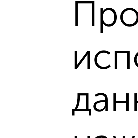
Агентство, 07.08.2026
Про
‹
›
исп
2
/2
1-к квартира, строящийся дом, 43м², 8/27 этаж
₽
₽
11 991 840
278 900
за м²
дан
Агентство, 07.08.2026
‹
›