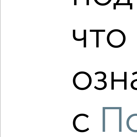
что 
‹
›
2
/2
озн
1-к квартира, строящийся дом, 31м², 18/23 этаж
₽
₽
6 710 000
220 000
за м²
Агентство, 07.08.2026
с
П
‹
›