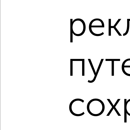
рек
‹
›
пут
2
/2
1-к квартира, строящийся дом, 35м², 2/23 этаж
₽
₽
6 479 200
185 200
за м²
Агентство, 07.08.2026
сох
1 / 22
2
Как купить однокомнатную квартиру, в строящемся
доме в Барнауле на сайте Барнаул-недвижимость?
Используя удобную форму поиска с множеством