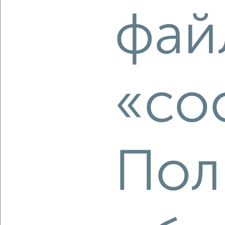
‹
›
фай
2
/2
2-к квартира, строящийся дом, 60м², 2/16 этаж
₽
₽
21 795 780
363 300
за м²
«co
Агентство, 07.08.2026
Пол
‹
›
2
/2
2-к квартира, строящийся дом, 49м², 4/21 этаж
₽
₽
8 740 224
179 900
за м²