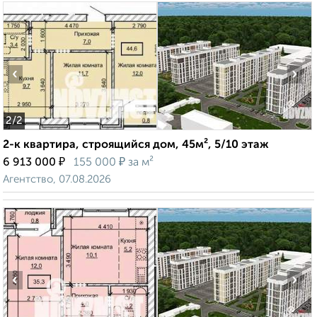
‹
›
2
/2
2-к квартира, строящийся дом, 45м², 5/10 этаж
₽
₽
6 913 000
155 000
за м²
Агентство, 07.08.2026
‹
›