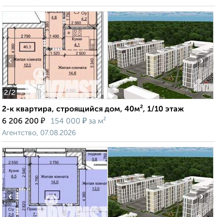
‹
›
2
/2
2-к квартира, строящийся дом, 40м², 1/10 этаж
₽
₽
6 206 200
154 000
за м²
Агентство, 07.08.2026
‹
›