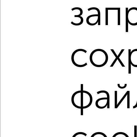
зап
2-к квартира, строящийся дом, 43м², 6/9 этаж
₽
₽
7 058 880
164 200
за м²
Агентство, 07.08.2026
сох
1 / 26
2
Как купить двухкомнатную квартиру, в строящемся
доме в Барнауле на сайте Барнаул-недвижимость?
Используя удобную форму поиска с множеством
фильтров и сортировкой по параметрам, вы можете
фай
подобрать для покупки двухкомнатную квартиру, в
строящемся доме в Барнауле.
Найденные предложения: 1524 объявлений, можно
посмотреть в виде списка или на карте, с описанием,
расположением, ценой и другими подробностями.
Подберите подходящую недвижимость из предложений
от собственников, риэлторов, застройщиков и агенств