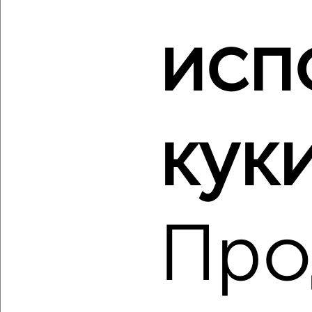
исп
‹
›
2
/4
куки
2-к квартира, строящийся дом, 56м², 6/15 этаж
₽
₽
8 355 000
150 000
за м²
Индустриальный район, ЖК Дружный-3, жилой комплекс
Дружный-3
Агентство, 07.08.2026
Про
‹
›