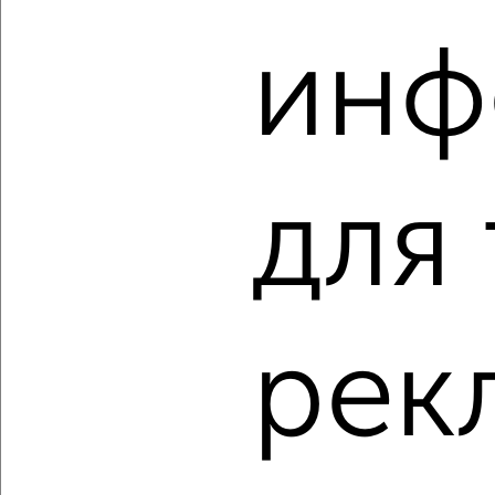
инф
‹
›
2
/2
для
2-к квартира, строящийся дом, 48м², 2/9 этаж
₽
₽
7 636 800
159 100
за м²
Агентство, 07.08.2026
рек
‹
›
2
/2