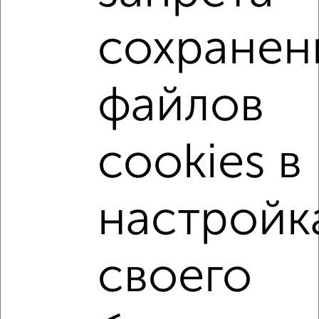
1-к квартира, строящийся дом, 44м², 11/19 этаж
₽
₽
7 811 000
179 200
за м²
сохранен
Индустриальный район, 50 лет СССР 51А
Агентство, 07.08.2026
файлов
1-к квартиры
Поиск по схожим параметрам:
cookies в
Индустриальный район
на улице 50 лет СССР
не первый этаж
не последний этаж
с балконом
с центральным отоплением
в строящихся домах
настройк
в новостройках
в монолитном доме
с раздельным санузлом
площадью до 50 м²
своего
С террасой
С паркингом