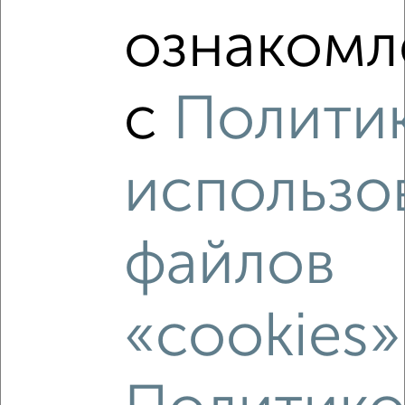
ознакомл
2
/10
1-к квартира, строящийся дом, 31м², 19/21 этаж
₽
₽
с
Полити
6 552 579
212 800
за м²
Агентство, 07.08.2026
использо
‹
›
файлов
2
/2
«cookies»
1-к квартира, строящийся дом, 34м², 12/19 этаж
₽
₽
6 742 000
198 900
за м²
Индустриальный район, 50 лет СССР 51А
Агентство, 07.08.2026