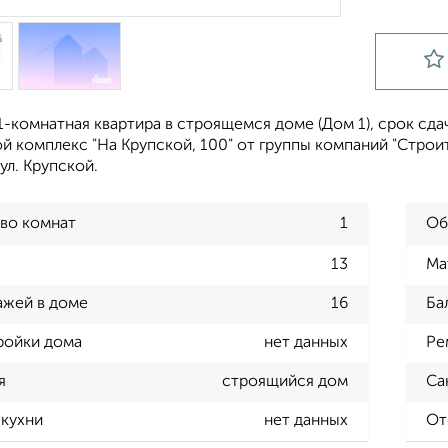
-комнатная квартира в строящемся доме (Дом 1), срок сдачи
 комплекс "На Крупской, 100" от группы компаний "Строит
 ул. Крупской.
во комнат
1
Об
13
Ма
ажей в доме
16
Ба
ройки дома
нет данных
Ре
я
строящийся дом
Са
кухни
нет данных
От