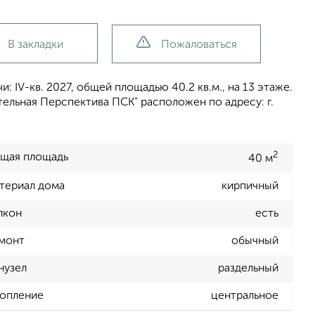
В закладки
Пожаловаться
: IV-кв. 2027, общей площадью 40.2 кв.м., на 13 этаже.
ельная Перспектива ПСК" расположен по адресу: г.
2
щая площадь
40 м
териал дома
кирпичный
лкон
есть
монт
обычный
нузел
раздельный
опление
центральное