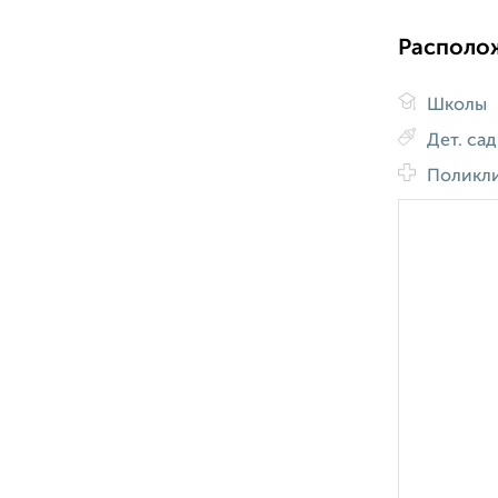
Располо
Школы
Дет. са
Поликл