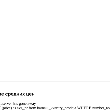
е средних цен
 server has gone away
rice) as avg_pr from barnaul_kvartiry_prodaja WHERE number_r