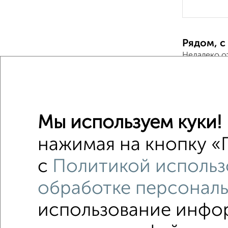
Рядом, с
Недалеко о
1-к квар
Поиск по с
Мы используем куки!
Централ
нажимая на кнопку «П
с центр
с
Политикой использ
с разде
обработке персонал
использование инфор
Однокомнатные
Двухкомнатные
Трехкомна