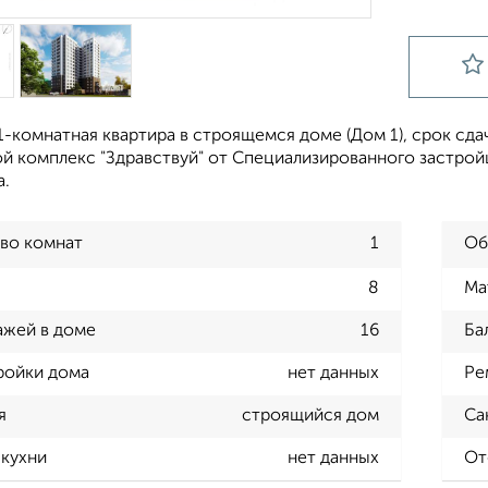
-комнатная квартира в строящемся доме (Дом 1), срок сдачи
 комплекс "Здравствуй" от Специализированного застройщи
а.
во комнат
1
Об
8
Ма
ажей в доме
16
Ба
ройки дома
нет данных
Ре
я
строящийся дом
Са
кухни
нет данных
От