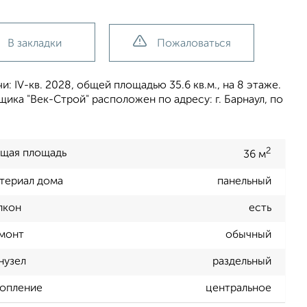
В закладки
Пожаловаться
: IV-кв. 2028, общей площадью 35.6 кв.м., на 8 этаже.
ка "Век-Строй" расположен по адресу: г. Барнаул, по
2
щая площадь
36 м
териал дома
панельный
лкон
есть
монт
обычный
нузел
раздельный
опление
центральное