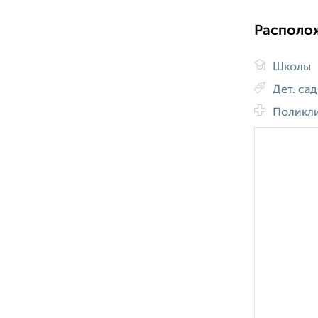
Располо
Школы
Дет. са
Поликл