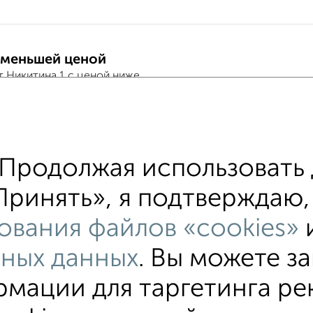
 меньшей ценой
т Никитина 1 с ценой ниже
тиры
хожим параметрам:
Продолжая использовать 
ьный район
на улице Никитина
не первый эта
ринять», я подтверждаю, 
альным отоплением
в строящихся домах
в нов
ования файлов «cookies»
льным санузлом
площадью до 40 м²
ьных данных
. Вы можете з
мации для таргетинга ре
тные
4‑комнатные
Квартиры студии
От застройщи