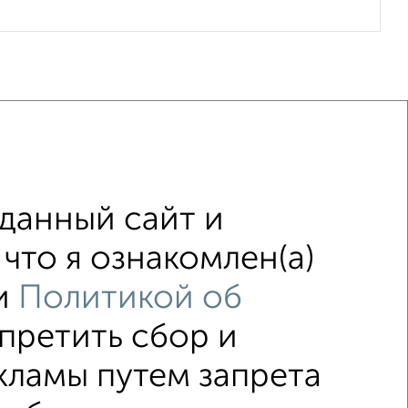
данный сайт и
ж
не последний этаж
с балконом
что я ознакомлен(а)
остройках
в панельном доме
и
Политикой об
апретить сбор и
кламы путем запрета
ка
Без посредников
Вторичное жилье