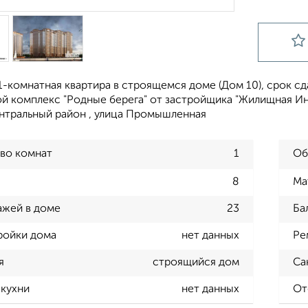
-комнатная квартира в строящемся доме (Дом 10), срок сдач
 комплекс "Родные берега" от застройщика "Жилищная Ини
ентральный район , улица Промышленная
во комнат
1
Об
8
Ма
ажей в доме
23
Ба
ройки дома
нет данных
Ре
я
строящийся дом
Са
кухни
нет данных
От