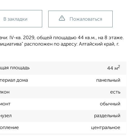
В закладки
Пожаловаться
и: IV-кв. 2029, общей площадью 44 кв.м., на 8 этаже.
циатива" расположен по адресу: Алтайский край, г.
2
щая площадь
44 м
териал дома
панельный
лкон
есть
монт
обычный
нузел
раздельный
опление
центральное