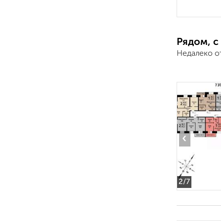
Рядом, с
Недалеко о
‹
2
/7