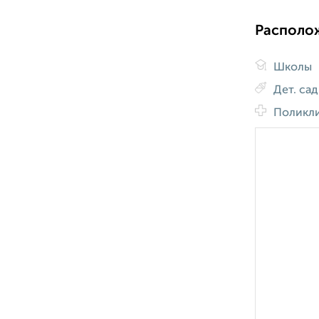
Располо
Школы
Дет. са
Поликл