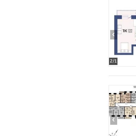
‹
2
/1
‹